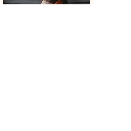
Pezsgő csipke
body