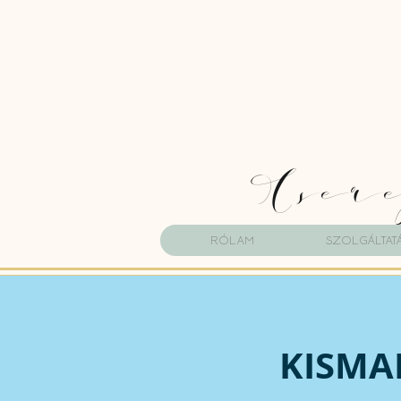
Cser
Rólam
Szolgáltat
KISMA