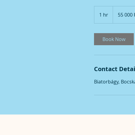
55 000
magyar
1 hr
1
55 000 
forint
h
Book Now
Contact Detai
Biatorbágy, Bocsk