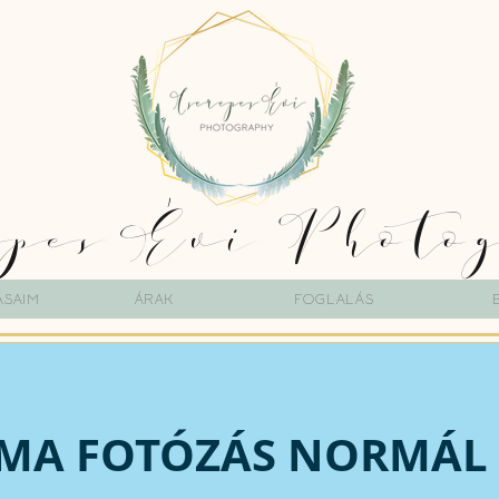
epes Évi Photo
ásaim
Árak
Foglalás
MA FOTÓZÁS NORMÁL