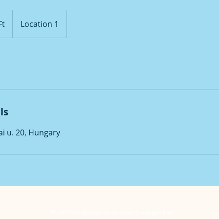
Ft
Location 1
ls
ai u. 20, Hungary
© 2018 Minden jog fenntartva! Cserepes Éva